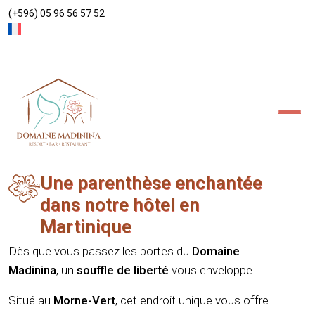
(+596) 05 96 56 57 52
HÉ
Actualités
Accès/Contact
Vill
Suit
Une parenthèse enchantée
dans notre hôtel en
Martinique
Dès que vous passez les portes du
Domaine
Madinina
, un
souffle de liberté
vous enveloppe
Situé au
Morne-Vert
, cet endroit unique vous offre