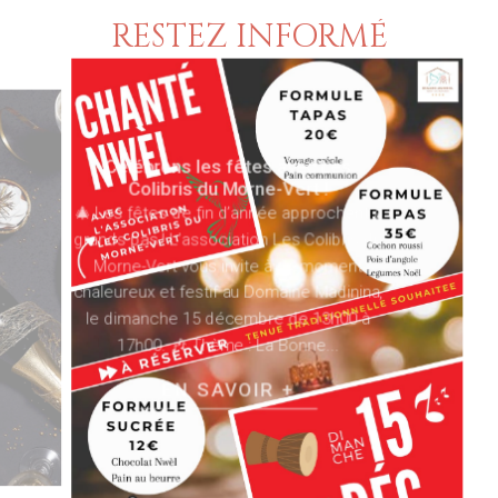
RESTEZ INFORMÉ
Célébrons les fêtes avec Les
Colibris du Morne-Vert !
🎄 Les fêtes de fin d’année approchent à
grands pas ! L’association Les Colibris du
Morne-Vert vous invite à un moment
chaleureux et festif au Domaine Madinina,
le dimanche 15 décembre de 13h00 à
17h00. 🎶 Thème : La Bonne...
EN SAVOIR +