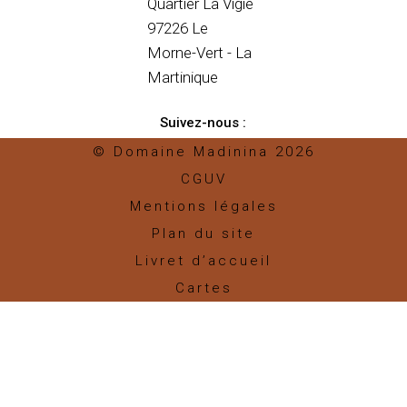
Quartier La Vigie
97226 Le
Morne-Vert - La
Martinique
Suivez-nous :
© Domaine Madinina 2026
CGUV
Mentions légales
Plan du site
Livret d’accueil
Cartes