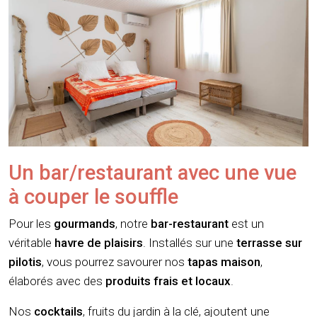
Un bar/restaurant avec une vue
à couper le souffle
Pour les
gourmands
, notre
bar-restaurant
est un
véritable
havre de plaisirs
. Installés sur une
terrasse sur
pilotis
, vous pourrez savourer nos
tapas maison
,
élaborés avec des
produits frais et locaux
.
Nos
cocktails
, fruits du jardin à la clé, ajoutent une