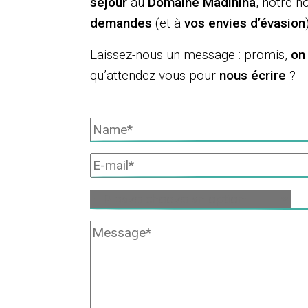
séjour
au
Domaine Madinina
, notre
hô
demandes
(et à
vos envies d’évasion
Laissez-nous un message : promis,
on 
qu’attendez-vous pour
nous écrire
?