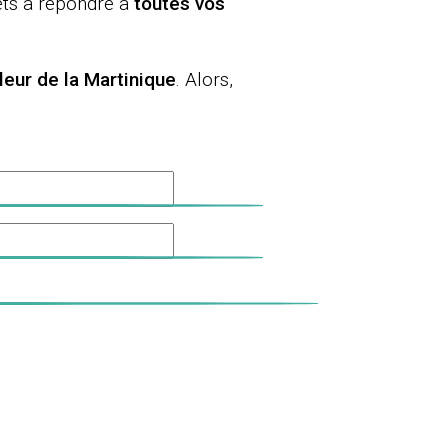
êts à répondre à
toutes vos
aleur de la Martinique
. Alors,